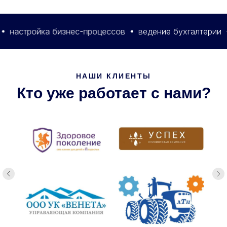
тройка бизнес-процессов
ведение бухгалтерии
упр
НАШИ КЛИЕНТЫ
Кто уже работает с нами?