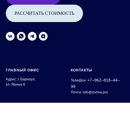
РАССЧИТАТЬ СТОИМОСТЬ
ГЛАВНЫЙ ОФИС
КОНТАКТЫ
Адрес: г. Барнаул,
+7‒962‒818‒44‒
Телефон:
ул. Ярных 6
99
Почта: info@zorina.pro
ФИЛИАЛ
СВЯЗАТЬСЯ
ЗАПОЛНЯЯ ДАННУЮ
Адрес: г. Новосибирск,
ФОРМУ,
пр-т Дмитрова, 4/1,
ВЫ ДАЕТЕ СОГЛАСИЕ НА
БЦ "Кобра", офис 5С2
ОБРАБОТКУ