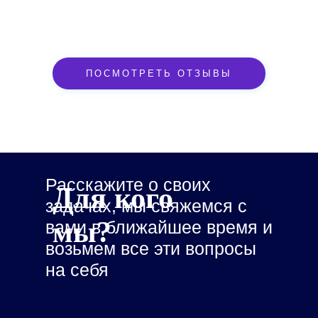
ПОСМОТРЕТЬ ОТЗЫВЫ
Расскажите о своих
Для кого
задачах, мы свяжемся с
мы?
вами в ближайшее время и
возьмем все эти вопросы
на себя